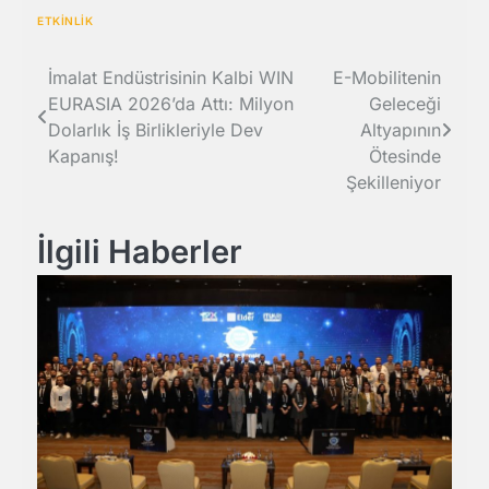
ETKİNLİK
Yazı
İmalat Endüstrisinin Kalbi WIN
E-Mobilitenin
EURASIA 2026’da Attı: Milyon
Geleceği
gezinmesi
Dolarlık İş Birlikleriyle Dev
Altyapının
Kapanış!
Ötesinde
Şekilleniyor
İlgili Haberler