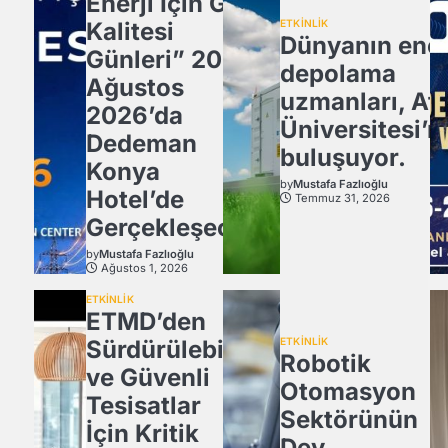
Enerji İçin Güç
Kalitesi
ETKİNLİK
Dünyanın ener
Günleri” 20
depolama
Ağustos
uzmanları, Atl
2026’da
Üniversitesi’n
Dedeman
buluşuyor.
Konya
by
Mustafa Fazlıoğlu
Hotel’de
Temmuz 31, 2026
Gerçekleşecek
by
Mustafa Fazlıoğlu
Ağustos 1, 2026
ETKİNLİK
ETMD’den
Sürdürülebilir
ETKİNLİK
Robotik
ve Güvenli
Otomasyon
Tesisatlar
Sektörünün
İçin Kritik
Dev