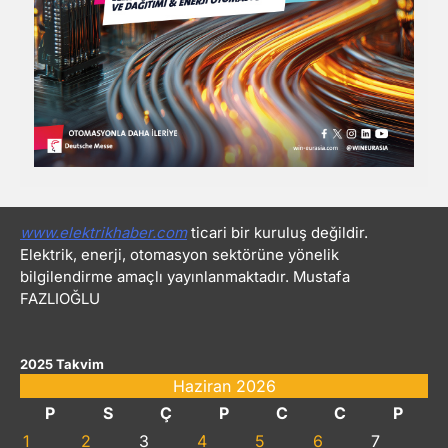
www.elektrikhaber.com
ticari bir kuruluş değildir.
Elektrik, enerji, otomasyon sektörüne yönelik
bilgilendirme amaçlı yayınlanmaktadır. Mustafa
FAZLIOĞLU
2025 Takvim
Haziran 2026
P
S
Ç
P
C
C
P
1
2
3
4
5
6
7