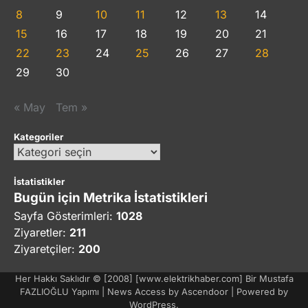
8
9
10
11
12
13
14
15
16
17
18
19
20
21
22
23
24
25
26
27
28
29
30
« May
Tem »
Kategoriler
Kategoriler
İstatistikler
Bugün için Metrika İstatistikleri
Sayfa Gösterimleri:
1028
Ziyaretler:
211
Ziyaretçiler:
200
Her Hakkı Saklıdır © [2008] [www.elektrikhaber.com] Bir Mustafa
FAZLIOĞLU Yapımı | News Access by
Ascendoor
| Powered by
WordPress
.