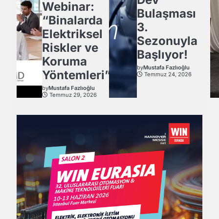
Webinar:
Bulaşması
“Binalarda
3.
Elektriksel
Sezonuyla
Riskler ve
Başlıyor!
Koruma
by
Mustafa Fazlıoğlu
Yöntemleri”
Temmuz 24, 2026
by
Mustafa Fazlıoğlu
Temmuz 29, 2026