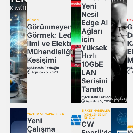
Yeni
Nesil
GÜNCEL
Edge AI
UZ
Görünmeyeni
G
Ağları
Görmek: Ledün
D
için
İlmi ve Elektrik
K
Yüksek
Mühendisliğinin
E
Hızlı
Kesişimi
M
10GbE
by
Mustafa Fazlıoğlu
by
M
LAN
Ağustos 5, 2026
Serisini
Tanıttı
by
Mustafa Fazlıoğlu
Ağustos 5, 2026
ŞİRKET HABERLERİ
YAZILIM VE YAPAY ZEKA
YENİLENEBİLİR
ENERJİ
Yeni
CW
Çalışma
ŞİR
Enerji’den