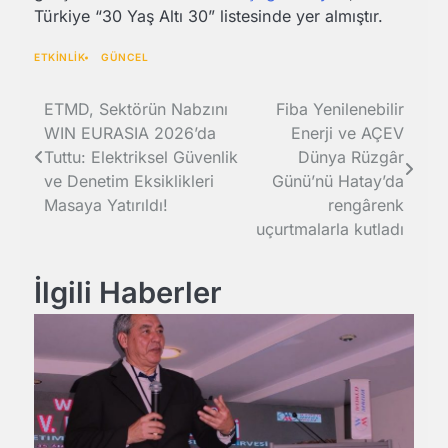
Türkiye “30 Yaş Altı 30” listesinde yer almıştır.
ETKİNLİK
GÜNCEL
Yazı
ETMD, Sektörün Nabzını
Fiba Yenilenebilir
WIN EURASIA 2026’da
Enerji ve AÇEV
gezinmesi
Tuttu: Elektriksel Güvenlik
Dünya Rüzgâr
ve Denetim Eksiklikleri
Günü’nü Hatay’da
Masaya Yatırıldı!
rengârenk
uçurtmalarla kutladı
İlgili Haberler