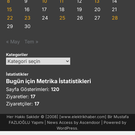
8
9
10
11
12
13
14
15
16
17
18
19
20
21
22
23
24
25
26
27
28
29
30
« May
Tem »
Kategoriler
Kategoriler
İstatistikler
Bugün için Metrika İstatistikleri
Sayfa Gösterimleri:
120
Ziyaretler:
17
Ziyaretçiler:
17
Her Hakkı Saklıdır © [2008] [www.elektrikhaber.com] Bir Mustafa
FAZLIOĞLU Yapımı | News Access by
Ascendoor
| Powered by
WordPress
.