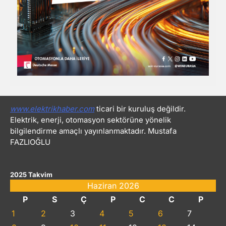
www.elektrikhaber.com
ticari bir kuruluş değildir.
Elektrik, enerji, otomasyon sektörüne yönelik
bilgilendirme amaçlı yayınlanmaktadır. Mustafa
FAZLIOĞLU
2025 Takvim
Haziran 2026
P
S
Ç
P
C
C
P
1
2
3
4
5
6
7