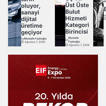
Üst Üste
oluyor,
Bulut
sanayi
b
Hizmeti
dijital
Kategori
üretime
Birincisi
geçiyor
Mustafa
by
Mustafa Fazlıoğlu
by
Fazlıoğlu
Ağustos 7, 2026
Ağustos 7, 2026