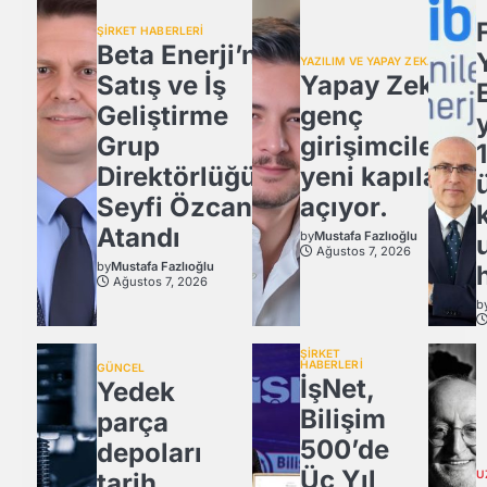
ŞİRKET HABERLERİ
Beta Enerji’nin
YAZILIM VE YAPAY ZEKA
Satış ve İş
Yapay Zeka,
Geliştirme
genç
Grup
girişimcilere
Direktörlüğü’ne
yeni kapılar
Seyfi Özcan
açıyor.
Atandı
by
Mustafa Fazlıoğlu
Ağustos 7, 2026
by
Mustafa Fazlıoğlu
Ağustos 7, 2026
b
ŞİRKET
HABERLERİ
GÜNCEL
İşNet,
Yedek
Bilişim
parça
500’de
depoları
Üç Yıl
tarih
U