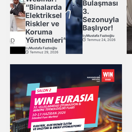
Bulaşması
“Binalarda
3.
Elektriksel
Sezonuyla
Riskler ve
Başlıyor!
Koruma
by
Mustafa Fazlıoğlu
Yöntemleri”
Temmuz 24, 2026
by
Mustafa Fazlıoğlu
Temmuz 29, 2026