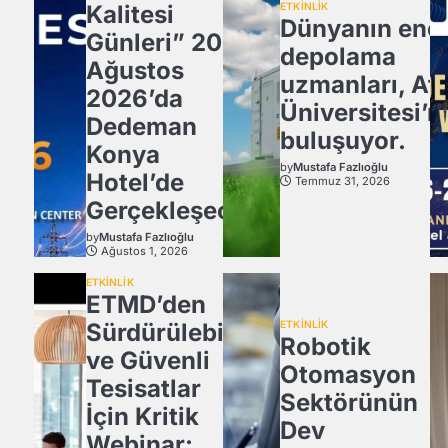
Kalitesi
ETKİNLİK
Dünyanın ener
Günleri” 20
depolama
Ağustos
uzmanları, Atl
2026’da
Üniversitesi’n
Dedeman
buluşuyor.
Konya
by
Mustafa Fazlıoğlu
Hotel’de
Temmuz 31, 2026
Gerçekleşecek
by
Mustafa Fazlıoğlu
Ağustos 1, 2026
ETKİNLİK
ETMD’den
Sürdürülebilir
ETKİNLİK
Robotik
ve Güvenli
Otomasyon
Tesisatlar
Sektörünün
İçin Kritik
Dev
Webinar: