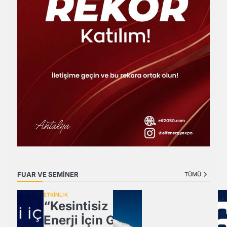
FUAR VE SEMİNER
TÜMÜ
ETKİNLİK
“Kesintisiz
Enerji İçin Güç