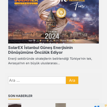
SolarEX İstanbul Güneş Enerjisinin
Dönüşümüne Öncülük Ediyor
Enerji sektöründe stratejilerin belirlendiği Türkiye’nin tek,
Avrasya’nın en büyük uluslararası…
Arama:
SON HABERLER
Ş