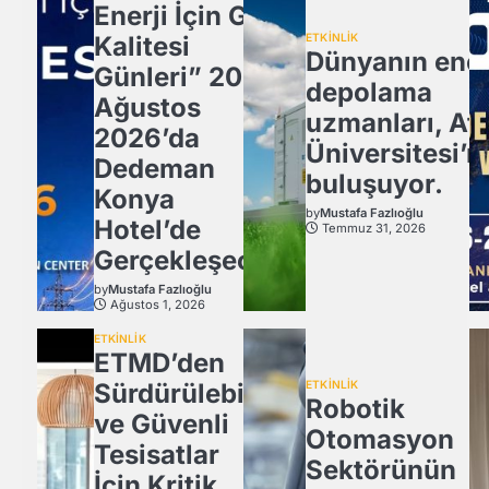
Enerji İçin Güç
Kalitesi
ETKİNLİK
Dünyanın ener
Günleri” 20
depolama
Ağustos
uzmanları, Atl
2026’da
Üniversitesi’n
Dedeman
buluşuyor.
Konya
by
Mustafa Fazlıoğlu
Hotel’de
Temmuz 31, 2026
Gerçekleşecek
by
Mustafa Fazlıoğlu
Ağustos 1, 2026
ETKİNLİK
ETMD’den
Sürdürülebilir
ETKİNLİK
Robotik
ve Güvenli
Otomasyon
Tesisatlar
Sektörünün
İçin Kritik