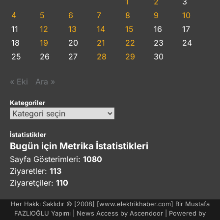
1
2
3
4
5
6
7
8
9
10
11
12
13
14
15
16
17
18
19
20
21
22
23
24
25
26
27
28
29
30
« Eki
Ara »
Kategoriler
Kategoriler
İstatistikler
Bugün için Metrika İstatistikleri
Sayfa Gösterimleri:
1080
Ziyaretler:
113
Ziyaretçiler:
110
Her Hakkı Saklıdır © [2008] [www.elektrikhaber.com] Bir Mustafa
FAZLIOĞLU Yapımı | News Access by
Ascendoor
| Powered by