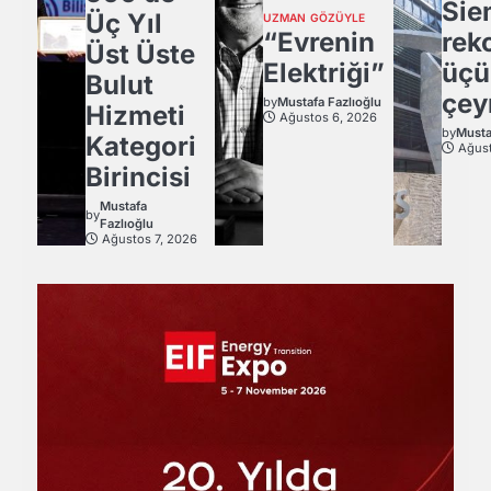
Sie
Üç Yıl
UZMAN GÖZÜYLE
“Evrenin
rek
Üst Üste
Elektriği”
üçü
Bulut
çey
by
Mustafa Fazlıoğlu
Hizmeti
Ağustos 6, 2026
by
Musta
Kategori
Ağust
Birincisi
Mustafa
by
Fazlıoğlu
Ağustos 7, 2026