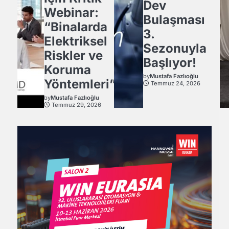
Dev
Webinar:
Bulaşması
“Binalarda
3.
Elektriksel
Sezonuyla
Riskler ve
Başlıyor!
Koruma
by
Mustafa Fazlıoğlu
Yöntemleri”
Temmuz 24, 2026
by
Mustafa Fazlıoğlu
Temmuz 29, 2026