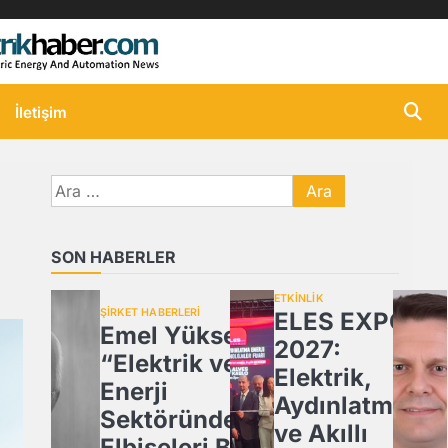
İletişim
Arama:
SON HABERLER
ETKİNLİK
ŞİRKET HABERLERİ
ELES EXPO
Emel Yüksel:
2027:
“Elektrik ve
Elektrik,
Enerji
Aydınlatma
Sektöründe İş
ve Akıllı
Elbiseleri Bir