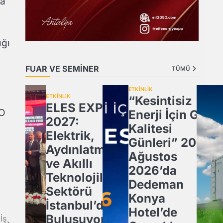
na
ığı
FUAR VE SEMİNER
TÜMÜ
ETKİNLİK
ETKİNLİK
“Kesintisiz
ELES EXPO
CO
Enerji İçin Güç
2027:
Kalitesi
Elektrik,
Günleri” 20
Aydınlatma
Ağustos
ve Akıllı
2026’da
Teknolojiler
Dedeman
Sektörü
Konya
İstanbul’da
Hotel’de
Buluşuyor!
İş