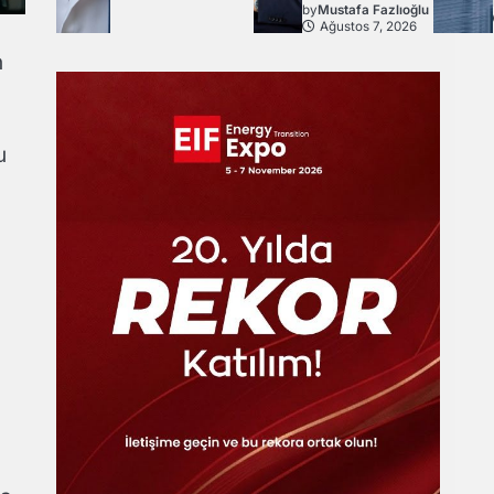
by
Mustafa Fazlıoğlu
Ağustos 7, 2026
n
i
u