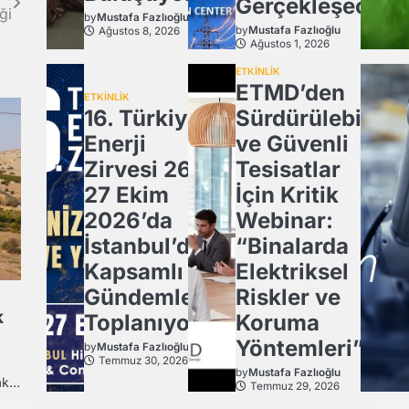
Gerçekleşecek
iği
by
Mustafa Fazlıoğlu
by
Mustafa Fazlıoğlu
Ağustos 8, 2026
Ağustos 1, 2026
ETKİNLİK
ETMD’den
ETKİNLİK
16. Türkiye
Sürdürülebilir
Enerji
ve Güvenli
Zirvesi 26-
Tesisatlar
27 Ekim
İçin Kritik
2026’da
Webinar:
İstanbul’da
“Binalarda
Kapsamlı
Elektriksel
Gündemle
Riskler ve
k
Toplanıyor.
Koruma
Yöntemleri”
by
Mustafa Fazlıoğlu
Temmuz 30, 2026
by
Mustafa Fazlıoğlu
rak…
Temmuz 29, 2026