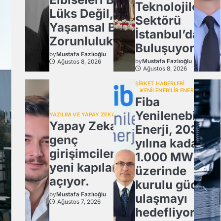
Teknolojiler
Lüks Değil,
Sektörü
Yaşamsal Bir
İstanbul’da
Zorunluluktur
Buluşuyor!
by
Mustafa Fazlıoğlu
by
Mustafa Fazlıoğlu
Ağustos 8, 2026
Ağustos 8, 2026
ŞİRKET HABERLERİ
YENİLENEBİLİR ENERJİ
Fiba
Yenilenebilir
YAZILIM VE YAPAY ZEKA
Yapay Zeka,
Enerji, 2030
genç
yılına kadar
girişimcilere
1.000 MW
yeni kapılar
üzerinde
açıyor.
kurulu güce
by
Mustafa Fazlıoğlu
ulaşmayı
Ağustos 7, 2026
hedefliyor