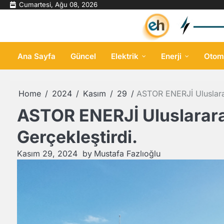
Skip
Cumartesi, Ağu 08, 2026
to
content
Ana Sayfa
Güncel
Elektrik
Enerji
Otom
Home
2024
Kasım
29
ASTOR ENERJİ Uluslarar
ASTOR ENERJİ Uluslararas
Gerçekleştirdi.
Kasım 29, 2024
by
Mustafa Fazlıoğlu