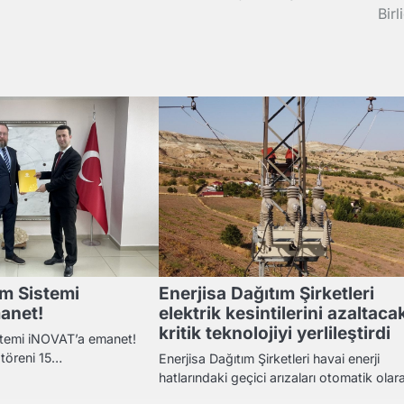
Birl
im Sistemi
Enerjisa Dağıtım Şirketleri
anet!
elektrik kesintilerini azaltaca
kritik teknolojiyi yerlileştirdi
stemi iNOVAT’a emanet!
 töreni 15…
Enerjisa Dağıtım Şirketleri havai enerji
hatlarındaki geçici arızaları otomatik ola