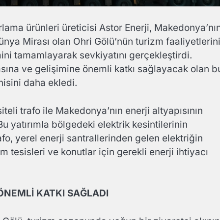
rlama ürünleri üreticisi Astor Enerji, Makedonya’nı
ya Mirası olan Ohri Gölü’nün turizm faaliyetlerin
ini tamamlayarak sevkiyatını gerçekleştirdi.
masına ve gelişimine önemli katkı sağlayacak olan b
nisini daha ekledi.
teli trafo ile Makedonya’nın enerji altyapısının
u yatırımla bölgedeki elektrik kesintilerinin
o, yerel enerji santrallerinden gelen elektriğin
zm tesisleri ve konutlar için gerekli enerji ihtiyacı
ÖNEMLİ KATKI SAĞLADI