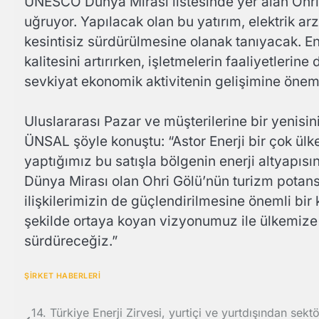
UNESCO Dünya Mirası listesinde yer alan Ohri 
uğruyor. Yapılacak olan bu yatırım, elektrik arzı
kesintisiz sürdürülmesine olanak tanıyacak. En
kalitesini artırırken, işletmelerin faaliyetlerin
sevkiyat ekonomik aktivitenin gelişimine öneml
Uluslararası Pazar ve müşterilerine bir yenis
ÜNSAL şöyle konuştu: “Astor Enerji bir çok ül
yaptığımız bu satışla bölgenin enerji altyap
Dünya Mirası olan Ohri Gölü’nün turizm potansi
ilişkilerimizin de güçlendirilmesine önemli bir
şekilde ortaya koyan vizyonumuz ile ülkemize
sürdüreceğiz.”
ŞİRKET HABERLERİ
Yazı
14. Türkiye Enerji Zirvesi, yurtiçi ve yurtdışından sekt