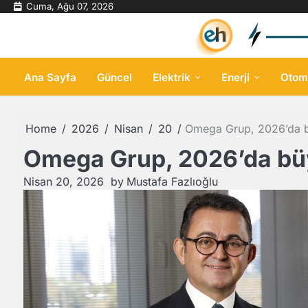
Skip
Cuma, Ağu 07, 2026
to
content
Ana Sayfa
Güncel
Elektrik
Enerji
Otom
Home
2026
Nisan
20
Omega Grup, 2026’da 
Omega Grup, 2026’da b
Nisan 20, 2026
by
Mustafa Fazlıoğlu