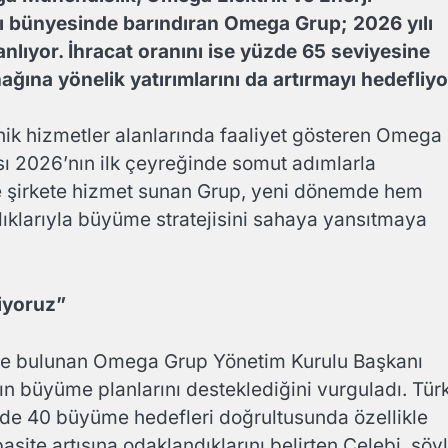
ını bünyesinde barındıran Omega Grup; 2026 yılı
ıyor. İhracat oranını ise yüzde 65 seviyesine
ına yönelik yatırımlarını da artırmayı hedefliyo
eknik hizmetler alanlarında faaliyet gösteren Omega
ı 2026’nın ilk çeyreğinde somut adımlarla
de şirkete hizmet sunan Grup, yeni dönemde hem
klarıyla büyüme stratejisini sahaya yansıtmaya
liyoruz”
erde bulunan Omega Grup Yönetim Kurulu Başkanı
rın büyüme planlarını desteklediğini vurguladı. Tür
zde 40 büyüme hedefleri doğrultusunda özellikle
asite artışına odaklandıklarını belirten Çelebi, şöy