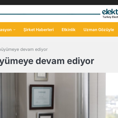
asyon
Şirket Haberleri
Etkinlik
Uzman Gözüyle
büyümeye devam ediyor
üyümeye devam ediyor