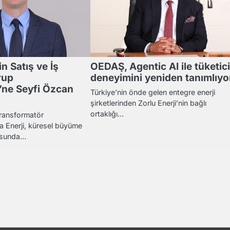
in Satış ve İş
OEDAŞ, Agentic AI ile tüketici
rup
deneyimini yeniden tanımlıyo
’ne Seyfi Özcan
Türkiye’nin önde gelen entegre enerji
şirketlerinden Zorlu Enerji’nin bağlı
ortaklığı…
transformatör
ta Enerji, küresel büyüme
tusunda…