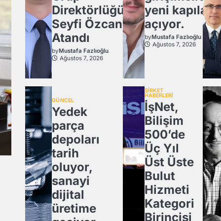
Direktörlüğü’ne
yeni kapılar
Seyfi Özcan
açıyor.
Atandı
by
Mustafa Fazlıoğlu
Ağustos 7, 2026
by
Mustafa Fazlıoğlu
Ağustos 7, 2026
ŞİRKET
HABERLERİ
GÜNCEL
İşNet,
Yedek
Bilişim
parça
500’de
depoları
Üç Yıl
tarih
Üst Üste
oluyor,
Bulut
sanayi
Hizmeti
dijital
Kategori
üretime
Birincisi