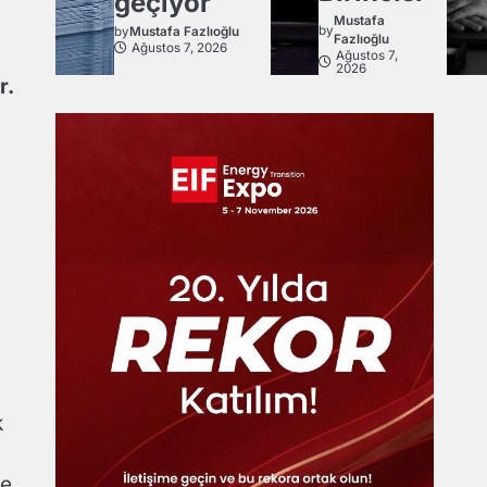
geçiyor
Mustafa
by
by
Mustafa Fazlıoğlu
Fazlıoğlu
Ağustos 7, 2026
Ağustos 7,
2026
r.
k
le