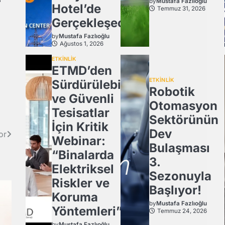
by
Mustafa Fazlıoğlu
Hotel’de
Temmuz 31, 2026
Gerçekleşecek
by
Mustafa Fazlıoğlu
Ağustos 1, 2026
ETKİNLİK
ETMD’den
ETKİNLİK
Sürdürülebilir
Robotik
ve Güvenli
Otomasyon
Tesisatlar
Sektörünün
İçin Kritik
Dev
or
Webinar:
Bulaşması
“Binalarda
3.
Elektriksel
Sezonuyla
Riskler ve
Başlıyor!
Koruma
by
Mustafa Fazlıoğlu
Yöntemleri”
Temmuz 24, 2026
by
Mustafa Fazlıoğlu