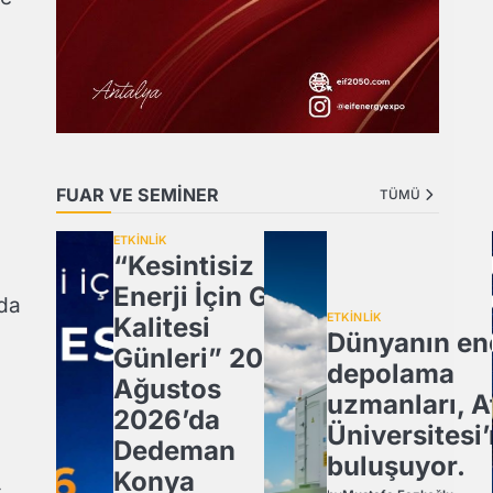
FUAR VE SEMİNER
TÜMÜ
ETKİNLİK
“Kesintisiz
Enerji İçin Güç
rda
ETKİNLİK
Kalitesi
Dünyanın ene
Günleri” 20
depolama
Ağustos
uzmanları, A
2026’da
Üniversitesi
Dedeman
buluşuyor.
Konya
ş