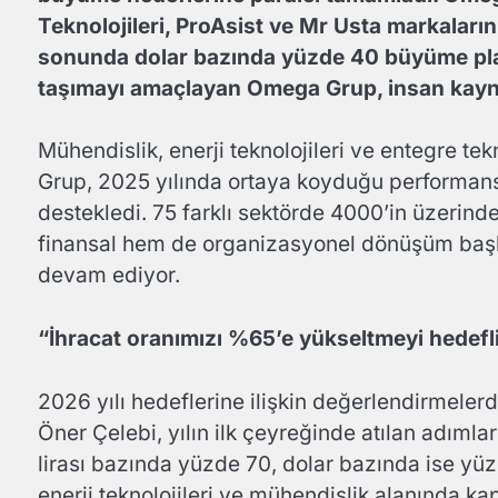
Teknolojileri, ProAsist ve Mr Usta markalar
sonunda dolar bazında yüzde 40 büyüme planl
taşımayı amaçlayan Omega Grup, insan kaynağ
Mühendislik, enerji teknolojileri ve entegre t
Grup, 2025 yılında ortaya koyduğu performans
destekledi. 75 farklı sektörde 4000’in üzerin
finansal hem de organizasyonel dönüşüm başlı
devam ediyor.
“İhracat oranımızı %65’e yükseltmeyi hedef
2026 yılı hedeflerine ilişkin değerlendirmel
Öner Çelebi, yılın ilk çeyreğinde atılan adımla
lirası bazında yüzde 70, dolar bazında ise yü
enerji teknolojileri ve mühendislik alanında kap