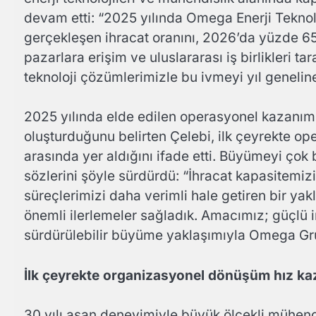
devam etti: “2025 yılında Omega Enerji Tekno
gerçekleşen ihracat oranını, 2026’da yüzde 65’
pazarlara erişim ve uluslararası iş birlikleri t
teknoloji çözümlerimizle bu ivmeyi yıl geneli
2025 yılında elde edilen operasyonel kazanıml
oluşturduğunu belirten Çelebi, ilk çeyrekte o
arasında yer aldığını ifade etti. Büyümeyi çok 
sözlerini şöyle sürdürdü: “İhracat kapasitemizi
süreçlerimizi daha verimli hale getiren bir ya
önemli ilerlemeler sağladık. Amacımız; güçlü 
sürdürülebilir büyüme yaklaşımıyla Omega G
İlk çeyrekte organizasyonel dönüşüm hız ka
30 yılı aşan deneyimiyle büyük ölçekli mühendi