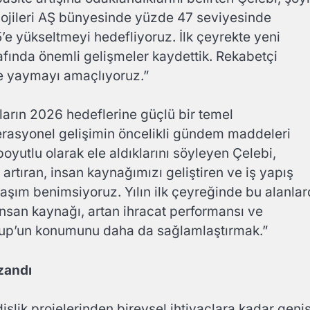
lojileri AŞ bünyesinde yüzde 47 seviyesinde
e yükseltmeyi hedefliyoruz. İlk çeyrekte yeni
arafında önemli gelişmeler kaydettik. Rekabetçi
ne yaymayı amaçlıyoruz.”
arın 2026 hedeflerine güçlü bir temel
perasyonel gelişimin öncelikli gündem maddeleri
boyutlu olarak ele aldıklarını söyleyen Çelebi,
 artıran, insan kaynağımızı geliştiren ve iş yapış
klaşım benimsiyoruz. Yılın ilk çeyreğinde bu alanla
insan kaynağı, artan ihracat performansı ve
rup’un konumunu daha da sağlamlaştırmak.”
zandı
slik projelerinden bireysel ihtiyaçlara kadar geni