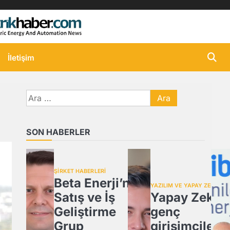
İletişim
Arama:
SON HABERLER
ŞİRKET HABERLERİ
Beta Enerji’nin
YAZILIM VE YAPAY ZEKA
Satış ve İş
Yapay Zeka,
Geliştirme
genç
Grup
girişimcilere