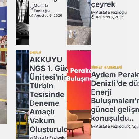
çeyrek
Mustafa
by
Fazlıoğlu
by
Mustafa Fazlıoğlu
Ağustos 6, 2026
Ağustos 6, 2026
ENERJİ
AKKUYU
NGS 1. Güç
ŞİRKET HABERLERİ
Aydem Perak
Ünitesi’nin
Denizli’de dü
Türbin
Enerji
Tesisinde
Buluşmaları’
Deneme
güncel geliş
Amaçlı
konuşuldu..
Vakum
by
Mustafa Fazlıoğlu
Ağus
Oluşturuldu.
by
Mustafa Fazlıoğlu