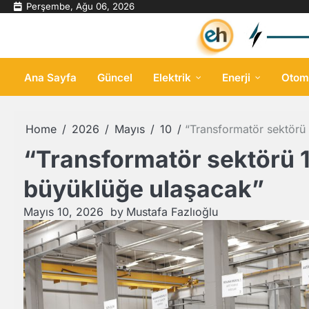
Skip
Perşembe, Ağu 06, 2026
to
content
Ana Sayfa
Güncel
Elektrik
Enerji
Otom
Home
2026
Mayıs
10
“Transformatör sektörü 
“Transformatör sektörü 1
büyüklüğe ulaşacak”
Mayıs 10, 2026
by
Mustafa Fazlıoğlu