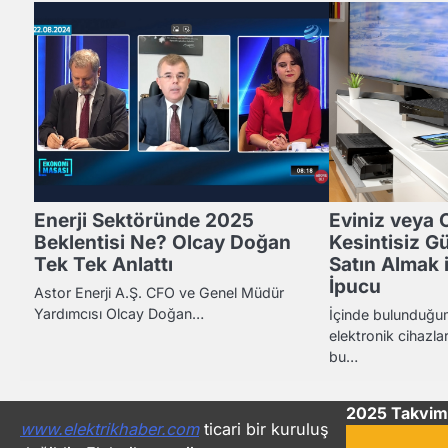
Enerji Sektöründe 2025
Eviniz veya O
Beklentisi Ne? Olcay Doğan
Kesintisiz G
Tek Tek Anlattı
Satın Almak 
İpucu
Astor Enerji A.Ş. CFO ve Genel Müdür
Yardımcısı Olcay Doğan…
İçinde bulunduğum
elektronik cihazlar
bu…
2025 Takvim
www.elektrikhaber.com
ticari bir kuruluş