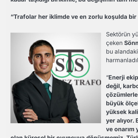
“Trafolar her iklimde ve en zorlu koşulda b
Sektörün yü
çeken
Sönm
bu alandaki
harmanladıkl
“
Enerji eki
değil, karb
çözümlerle 
büyük ölçek
yüksek kali
yer alıyor.
ve onarım 
olan küresel bir oyuncuya dönüşmemiz, Türk 