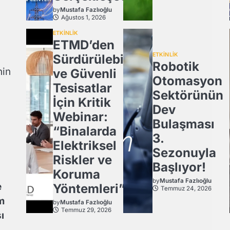
by
Mustafa Fazlıoğlu
Ağustos 1, 2026
ETKİNLİK
ETMD’den
ETKİNLİK
Sürdürülebilir
Robotik
nin
ve Güvenli
Otomasyon
Tesisatlar
Sektörünün
İçin Kritik
Dev
Webinar:
Bulaşması
“Binalarda
3.
Elektriksel
Sezonuyla
Riskler ve
Başlıyor!
Koruma
by
Mustafa Fazlıoğlu
e
Yöntemleri”
Temmuz 24, 2026
m
by
Mustafa Fazlıoğlu
Temmuz 29, 2026
ı
.