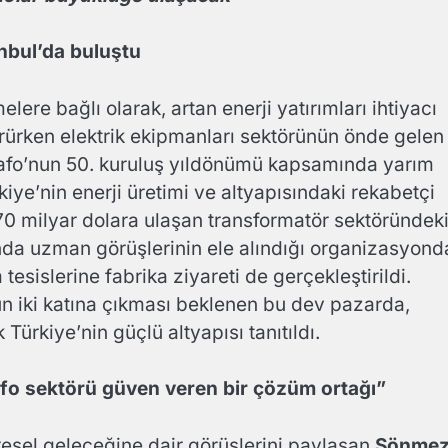
anbul’da buluştu
lere bağlı olarak, artan enerji yatırımları ihtiyacı
rürken elektrik ekipmanları sektörünün önde gelen
Trafo’nun 50. kuruluş yıldönümü kapsamında yarım
rkiye’nin enerji üretimi ve altyapısındaki rekabetçi
70 milyar dolara ulaşan transformatör sektöründek
ında uzman görüşlerinin ele alındığı organizasyond
sislerine fabrika ziyareti de gerçekleştirildi.
n iki katına çıkması beklenen bu dev pazarda,
 Türkiye’nin güçlü altyapısı tanıtıldı.
afo sektörü güven veren bir çözüm ortağı”
esel geleceğine dair görüşlerini paylaşan
Sönme