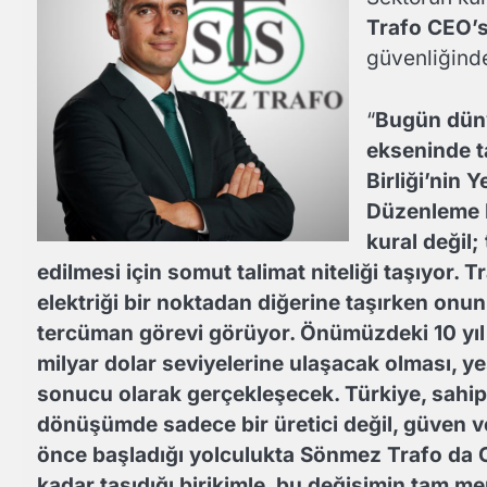
Trafo CEO’
güvenliğinde
“
Bugün dünya
ekseninde ta
Birliği’nin 
Düzenleme M
kural değil;
edilmesi için somut talimat niteliği taşıyor.
elektriği bir noktadan diğerine taşırken onu
tercüman görevi görüyor. Önümüzdeki 10 yıl
milyar dolar seviyelerine ulaşacak olması, yeş
sonucu olarak gerçekleşecek. Türkiye, sahip
dönüşümde sadece bir üretici değil, güven v
önce başladığı yolculukta Sönmez Trafo da 
kadar taşıdığı birikimle, bu değişimin tam 