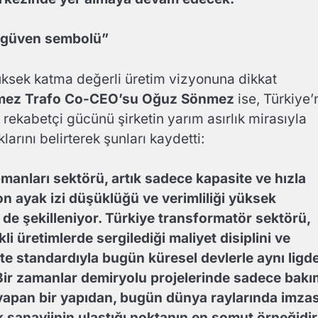
ir güven sembolü”
ksek katma değerli üretim vizyonuna dikkat
ez Trafo Co-CEO’su Oğuz Sönmez
ise, Türkiye’
 rekabetçi gücünü şirketin yarım asırlık mirasıyla
arını belirterek şunları kaydetti:
pmanları sektörü, artık sadece kapasite ve hızla
on ayak izi düşüklüğü ve verimliliği yüksek
de şekilleniyor. Türkiye transformatör sektörü,
li üretimlerde sergilediği maliyet disiplini ve
te standardıyla bugün küresel devlerle aynı ligd
 Bir zamanlar demiryolu projelerinde sadece bakı
yapan bir yapıdan, bugün dünya raylarında imzas
sanayiinin ulaştığı noktanın en somut örneğidir