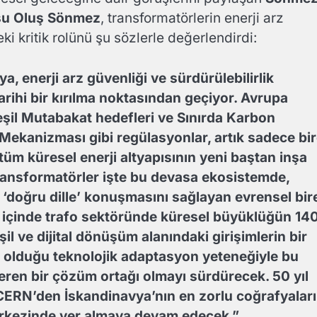
su Oluş Sönmez
, transformatörlerin enerji arz
ki kritik rolünü şu sözlerle değerlendirdi:
, enerji arz güvenliği ve sürdürülebilirlik
rihi bir kırılma noktasından geçiyor. Avrupa
Yeşil Mutabakat hedefleri ve Sınırda Karbon
ekanizması gibi regülasyonlar, artık sadece bir
 tüm küresel enerji altyapısının yeni baştan inşa
 Transformatörler işte bu devasa ekosistemde,
n ‘doğru dille’ konuşmasını sağlayan evrensel bir
 içinde trafo sektöründe küresel büyüklüğün 14
il ve dijital dönüşüm alanındaki girişimlerin bir
 olduğu teknolojik adaptasyon yeteneğiyle bu
eren bir çözüm ortağı olmayı sürdürecek. 50 yıl
CERN’den İskandinavya’nın en zorlu coğrafyalar
merkezinde yer almaya devam edecek.”