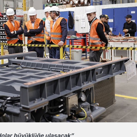
dolar büyüklüğe ulaşacak”