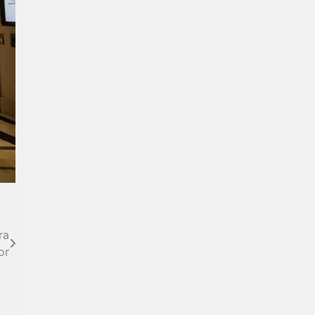
ra
or