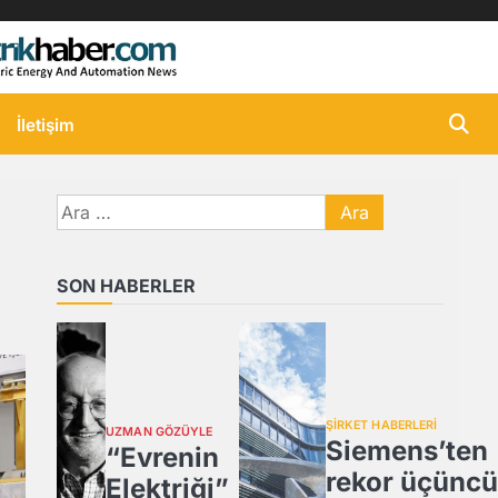
İletişim
Arama:
SON HABERLER
ŞİRKET HABERLERİ
UZMAN GÖZÜYLE
Siemens’ten
“Evrenin
rekor üçüncü
Elektriği”