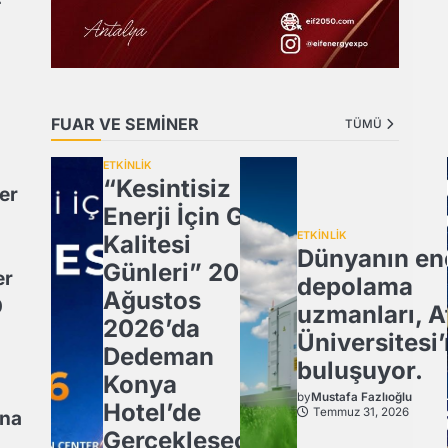
FUAR VE SEMİNER
TÜMÜ
ETKİNLİK
“Kesintisiz
er
Enerji İçin Güç
ETKİNLİK
Kalitesi
Dünyanın ene
Günleri” 20
er
depolama
Ağustos
0
uzmanları, A
2026’da
Üniversitesi
Dedeman
buluşuyor.
Konya
by
Mustafa Fazlıoğlu
Hotel’de
Temmuz 31, 2026
ına
Gerçekleşecek