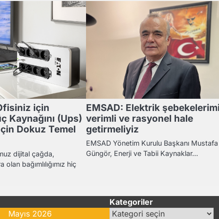
fisiniz için
EMSAD: Elektrik şebekelerimi
üç Kaynağını (Ups)
verimli ve rasyonel hale
için Dokuz Temel
getirmeliyiz
EMSAD Yönetim Kurulu Başkanı Mustafa
Güngör, Enerji ve Tabii Kaynaklar…
uz dijital çağda,
a olan bağımlılığımız hiç
Kategoriler
Kategoriler
Mayıs 2026