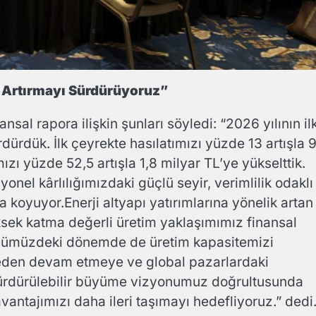
 Artırmayı Sürdürüyoruz”
sal rapora ilişkin şunları söyledi: “2026 yılının il
ürdük. İlk çeyrekte hasılatımızı yüzde 13 artışla 9
zı yüzde 52,5 artışla 1,8 milyar TL’ye yükselttik.
onel kârlılığımızdaki güçlü seyir, verimlilik odaklı
a koyuyor.Enerji altyapı yatırımlarına yönelik artan
sek katma değerli üretim yaklaşımımız finansal
nümüzdeki dönemde de üretim kapasitemizi
smeden devam etmeye ve global pazarlardaki
Sürdürülebilir büyüme vizyonumuz doğrultusunda
tajımızı daha ileri taşımayı hedefliyoruz.” dedi