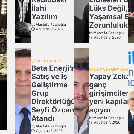
İlahi
Lüks Değil,
Yazılım
Yaşamsal Bi
Zorunlulukt
by
Mustafa Fazlıoğlu
Ağustos 9, 2026
by
Mustafa Fazlıoğlu
Ağustos 8, 2026
ŞİRKET HABERLERİ
Beta Enerji’nin
YAZILIM VE YAPAY ZEKA
Satış ve İş
Yapay Zeka,
Geliştirme
genç
Grup
girişimcilere
Direktörlüğü’ne
yeni kapılar
Seyfi Özcan
açıyor.
Atandı
by
Mustafa Fazlıoğlu
Ağustos 7, 2026
by
Mustafa Fazlıoğlu
Ağustos 7, 2026