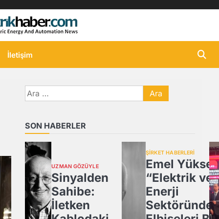
İletişim
Arama:
SON HABERLER
ŞİRKET HABERLERİ
Emel Yüksel
UZMAN GÖZÜYLE
Sinyalden
“Elektrik ve
Sahibe:
Enerji
İletken
Sektöründe 
Kablodaki
Elbiseleri Bir