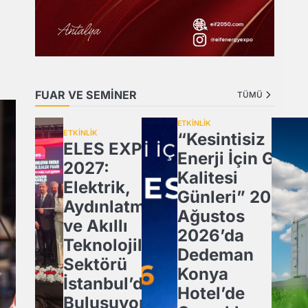
FUAR VE SEMİNER
TÜMÜ
ETKİNLİK
ETKİNLİK
“Kesintisiz
ELES EXPO
Enerji İçin Güç
2027:
Kalitesi
Elektrik,
Günleri” 20
Aydınlatma
Ağustos
ve Akıllı
2026’da
Teknolojiler
Dedeman
Sektörü
Konya
İstanbul’da
Hotel’de
Buluşuyor!