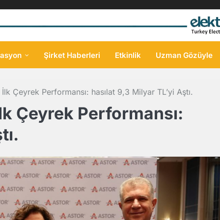
asyon
Şirket Haberleri
Etkinlik
Uzman Gözüyle
lk Çeyrek Performansı: hasılat 9,3 Milyar TL’yi Aştı.
lk Çeyrek Performansı:
tı.