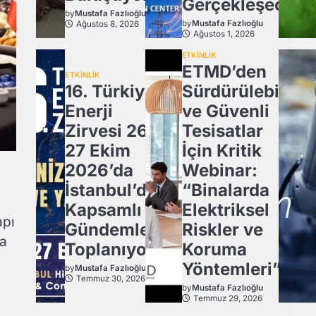
Gerçekleşecek
by
Mustafa Fazlıoğlu
by
Mustafa Fazlıoğlu
Ağustos 8, 2026
Ağustos 1, 2026
ETKİNLİK
ETMD’den
ETKİNLİK
16. Türkiye
Sürdürülebilir
Enerji
ve Güvenli
Zirvesi 26-
Tesisatlar
27 Ekim
İçin Kritik
2026’da
Webinar:
İstanbul’da
“Binalarda
Kapsamlı
Elektriksel
apı
Gündemle
Riskler ve
da
Toplanıyor.
Koruma
Yöntemleri”
by
Mustafa Fazlıoğlu
Temmuz 30, 2026
by
Mustafa Fazlıoğlu
Temmuz 29, 2026