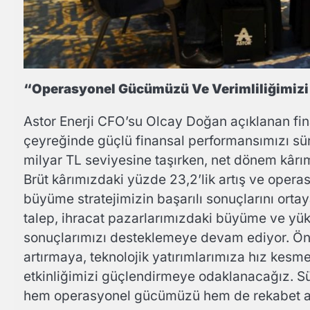
“Operasyonel Gücümüzü Ve Verimliliğimizi
Astor Enerji CFO’su Olcay Doğan açıklanan finan
çeyreğinde güçlü finansal performansımızı sürd
milyar TL seviyesine taşırken, net dönem kârımı
Brüt kârımızdaki yüzde 23,2’lik artış ve operasy
büyüme stratejimizin başarılı sonuçlarını ortay
talep, ihracat pazarlarımızdaki büyüme ve yük
sonuçlarımızı desteklemeye devam ediyor. Ö
artırmaya, teknolojik yatırımlarımıza hız ke
etkinliğimizi güçlendirmeye odaklanacağız. 
hem operasyonel gücümüzü hem de rekabet avan