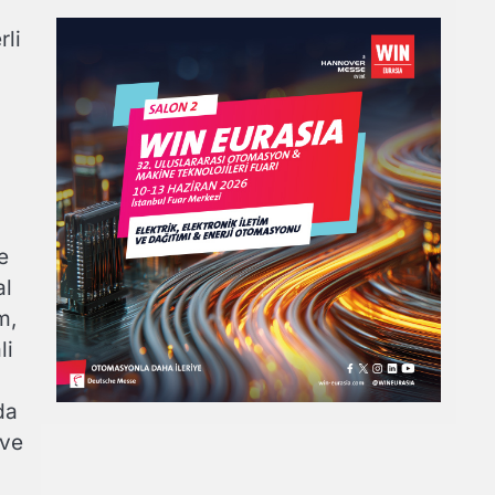
rli
e
al
m,
li
da
 ve