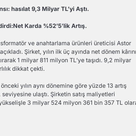
: hasılat 9,3 Milyar TL’yi Aştı.
dirdi:Net Karda %52’5’lik Artış.
nsformatör ve anahtarlama ürünleri üreticisi Astor
 açıkladı. Şirket, yılın ilk üç ayında net dönem kârın
rarak 1 milyar 811 milyon TL’ye taşıdı. 9,2 milyar
ılık dikkat çekti.
bir önceki yılın aynı dönemine göre yüzde 13 artış
eviyesine ulaştı. Şirketin satış maliyetleri
 yükselişle 3 milyar 524 milyon 361 bin 357 TL olar