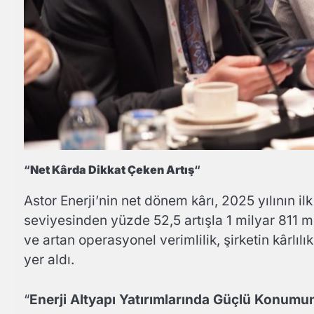
“
Net Kârda Dikkat Çeken Artış
“
Astor Enerji’nin net dönem kârı, 2025 yılının i
seviyesinden yüzde 52,5 artışla 1 milyar 811 m
ve artan operasyonel verimlilik, şirketin kârlı
yer aldı.
“
Enerji Altyapı Yatırımlarında Güçlü Konum