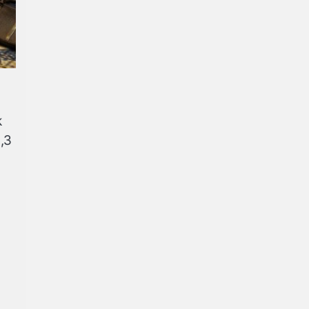
k
,3
.