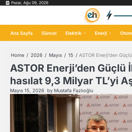
Skip
Pazar, Ağu 09, 2026
to
content
Ana Sayfa
Güncel
Elektrik
Enerji
Otom
Home
2026
Mayıs
15
ASTOR Enerji’den Güçlü İ
ASTOR Enerji’den Güçlü İ
hasılat 9,3 Milyar TL’yi Aş
Mayıs 15, 2026
by
Mustafa Fazlıoğlu