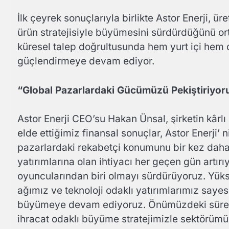
İlk çeyrek sonuçlarıyla birlikte Astor Enerji, 
ürün stratejisiyle büyümesini sürdürdüğünü orta
küresel talep doğrultusunda hem yurt içi hem
güçlendirmeye devam ediyor.
“Global Pazarlardaki Gücümüzü Pekiştiriyor
Astor Enerji CEO’su Hakan Ünsal, şirketin kârlı
elde ettiğimiz finansal sonuçlar, Astor Enerji’
pazarlardaki rekabetçi konumunu bir kez dah
yatırımlarına olan ihtiyacı her geçen gün artı
oyuncularından biri olmayı sürdürüyoruz. Yüks
ağımız ve teknoloji odaklı yatırımlarımız say
büyümeye devam ediyoruz. Önümüzdeki süreçte k
ihracat odaklı büyüme stratejimizle sektörüm