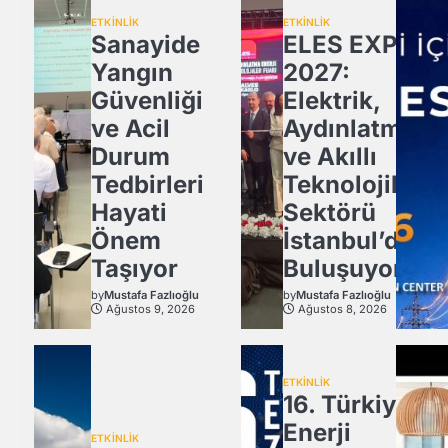
ETKİNLİK
ETKİNLİK
Sanayide
ELES EXPO
Yangın
2027:
Güvenliği
Elektrik,
ve Acil
Aydınlatma
Durum
ve Akıllı
Tedbirleri
Teknolojiler
Hayati
Sektörü
Önem
İstanbul’da
Taşıyor
Buluşuyor!
by
Mustafa Fazlıoğlu
by
Mustafa Fazlıoğlu
Ağustos 9, 2026
Ağustos 8, 2026
ETKİNLİK
16. Türkiye
Enerji
ETKİNLİK