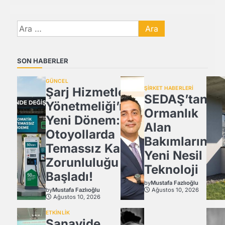
Arama:
SON HABERLER
GÜNCEL
Şarj Hizmetleri
ŞİRKET HABERLERİ
SEDAŞ’tan
Yönetmeliği’nde
Ormanlık
Yeni Dönem:
Alan
Otoyollarda
Bakımlarında
Temassız Kart
Yeni Nesil
Zorunluluğu
Teknoloji
Başladı!
by
Mustafa Fazlıoğlu
by
Mustafa Fazlıoğlu
Ağustos 10, 2026
Ağustos 10, 2026
ETKİNLİK
Sanayide