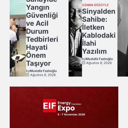
Yangın
UZMAN GÖZÜYLE
Sinyalden
Güvenliği
Sahibe:
ve Acil
İletken
Durum
Kablodaki
Tedbirleri
İlahi
Hayati
Yazılım
Önem
by
Mustafa Fazlıoğlu
Taşıyor
Ağustos 9, 2026
by
Mustafa Fazlıoğlu
Ağustos 9, 2026