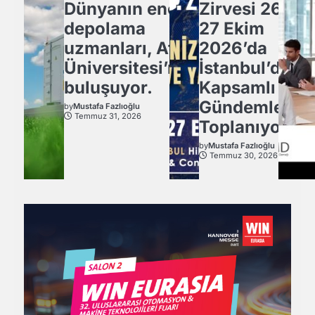
Dünyanın enerji
Zirvesi 26-
depolama
27 Ekim
uzmanları, Atlas
2026’da
Üniversitesi’nde
İstanbul’da
buluşuyor.
Kapsamlı
Gündemle
by
Mustafa Fazlıoğlu
Temmuz 31, 2026
Toplanıyor.
by
Mustafa Fazlıoğlu
Temmuz 30, 2026