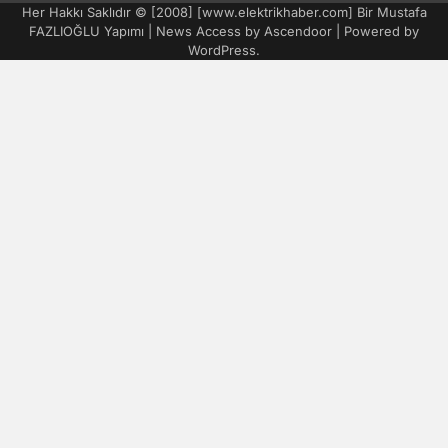
Her Hakkı Saklıdır © [2008] [www.elektrikhaber.com] Bir Mustafa
FAZLIOĞLU Yapımı | News Access by
Ascendoor
| Powered by
WordPress
.