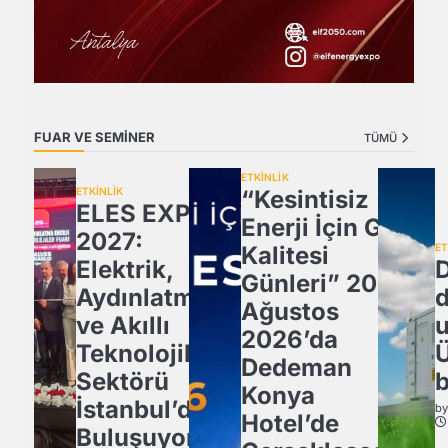
FUAR VE SEMİNER
TÜMÜ
ETKİNLİK
ETKİNLİK
“Kesintisiz
ELES EXPO
Enerji İçin Güç
2027:
Kalitesi
ET
Elektrik,
D
Günleri” 20
Aydınlatma
Ağustos
ve Akıllı
u
2026’da
Teknolojiler
Ü
Dedeman
Sektörü
b
Konya
İstanbul’da
b
Hotel’de
Buluşuyor!