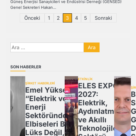
Güneş Enerjisi Sanayicileri ve Endüstrisi Derneği (GENSED)
Genel Sekreteri Hakan…
Yazı
Önceki
1
2
3
4
5
Sonraki
sayfalandırması
Arama:
SON HABERLER
ETKİNLİK
ŞİRKET HABERLERİ
ELES EXPO
Emel Yüksel:
Şİ
2027:
B
“Elektrik ve
Elektrik,
S
Enerji
Aydınlatma
G
Sektöründe İş
ve Akıllı
G
Elbiseleri Bir
Teknolojiler
D
Lüks Değil,