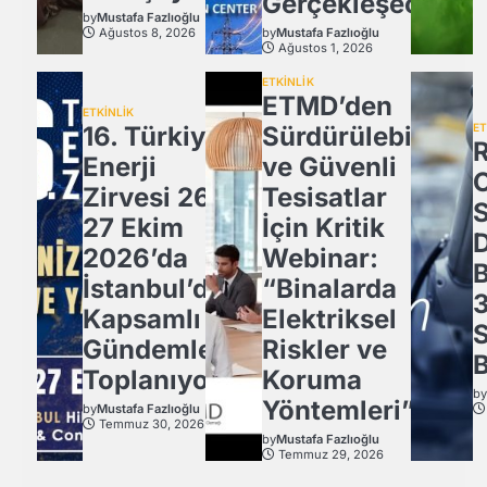
Gerçekleşecek
by
Mustafa Fazlıoğlu
Ağustos 8, 2026
by
Mustafa Fazlıoğlu
Ağustos 1, 2026
ETKİNLİK
ETMD’den
ETKİNLİK
16. Türkiye
Sürdürülebilir
ET
Enerji
ve Güvenli
Zirvesi 26-
Tesisatlar
27 Ekim
İçin Kritik
2026’da
Webinar:
İstanbul’da
“Binalarda
3
Kapsamlı
Elektriksel
Gündemle
Riskler ve
B
Toplanıyor.
Koruma
b
Yöntemleri”
by
Mustafa Fazlıoğlu
Temmuz 30, 2026
by
Mustafa Fazlıoğlu
Temmuz 29, 2026