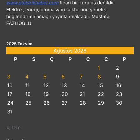
www.elektrikhaber.com
ticari bir kuruluş değildir.
Elektrik, enerji, otomasyon sektörüne yönelik
bilgilendirme amaçlı yayınlanmaktadır. Mustafa
FAZLIOĞLU
2025 Takvim
Ağustos 2026
P
S
Ç
P
C
C
P
1
2
3
4
5
6
7
8
9
10
11
12
13
14
15
16
17
18
19
20
21
22
23
24
25
26
27
28
29
30
31
« Tem