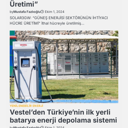
Üretimi”
by
Mustafa Fazlıoğlu
Ekim 1, 2024
SOLAR3GW: “GÜNEŞ ENERJİSİ SEKTÖRÜNÜN İHTİYACI
HÜCRE ÜRETİMİ” İthal hücreyle üretilmiş…
YENİLENEBİLİR ENERJİ
Vestel’den Türkiye’nin ilk yerli
batarya enerji depolama sistemi
by
Mustafa Fazlıoğlu
Ekim 1, 2024