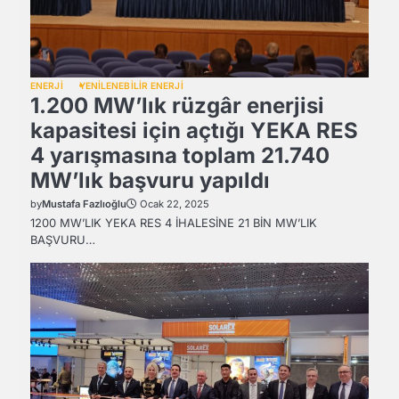
ENERJİ
YENİLENEBİLİR ENERJİ
1.200 MW’lık rüzgâr enerjisi
kapasitesi için açtığı YEKA RES
4 yarışmasına toplam 21.740
MW’lık başvuru yapıldı
by
Mustafa Fazlıoğlu
Ocak 22, 2025
1200 MW’LIK YEKA RES 4 İHALESİNE 21 BİN MW’LIK
BAŞVURU…