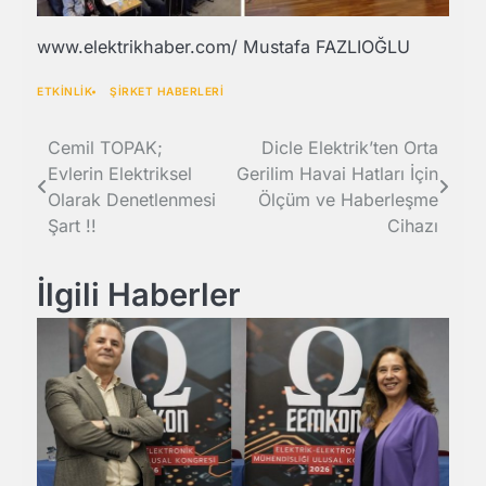
www.elektrikhaber.com/ Mustafa FAZLIOĞLU
ETKİNLİK
ŞİRKET HABERLERİ
Yazı
Cemil TOPAK;
Dicle Elektrik’ten Orta
Evlerin Elektriksel
Gerilim Havai Hatları İçin
gezinmesi
Olarak Denetlenmesi
Ölçüm ve Haberleşme
Şart !!
Cihazı
İlgili Haberler