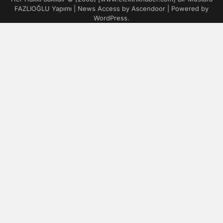
FAZLIOĞLU Yapımı | News Access by
Ascendoor
| Powered by
WordPress
.