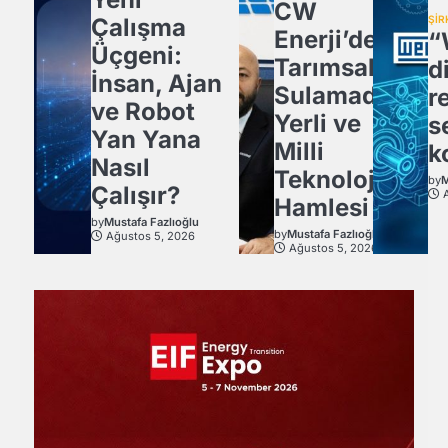
CW
Çalışma
ŞİR
Enerji’den
“
Üçgeni:
Tarımsal
d
İnsan, Ajan
Sulamada
r
ve Robot
Yerli ve
s
Yan Yana
Milli
k
Nasıl
Teknoloji
by
M
Çalışır?
Hamlesi
by
Mustafa Fazlıoğlu
by
Mustafa Fazlıoğlu
Ağustos 5, 2026
Ağustos 5, 2026