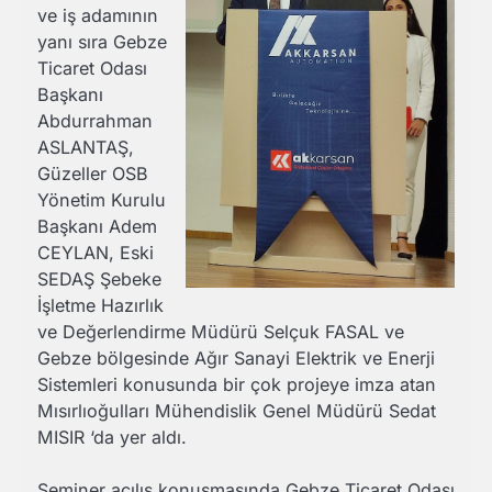
ve iş adamının
yanı sıra Gebze
Ticaret Odası
Başkanı
Abdurrahman
ASLANTAŞ,
Güzeller OSB
Yönetim Kurulu
Başkanı Adem
CEYLAN, Eski
SEDAŞ Şebeke
İşletme Hazırlık
ve Değerlendirme Müdürü Selçuk FASAL ve
Gebze bölgesinde Ağır Sanayi Elektrik ve Enerji
Sistemleri konusunda bir çok projeye imza atan
Mısırlıoğulları Mühendislik Genel Müdürü Sedat
MISIR ‘da yer aldı.
Seminer açılış konuşmasında Gebze Ticaret Odası