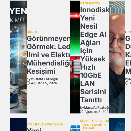
OTOMASYON
Innodisk,
Yeni
Nesil
GÜNCEL
Edge AI
UZ
Görünmeyeni
G
Ağları
Görmek: Ledün
D
için
İlmi ve Elektrik
K
Yüksek
Mühendisliğinin
E
Hızlı
Kesişimi
M
10GbE
by
Mustafa Fazlıoğlu
by
M
LAN
Ağustos 5, 2026
Serisini
Tanıttı
by
Mustafa Fazlıoğlu
Ağustos 5, 2026
ŞİRKET HABERLERİ
YAZILIM VE YAPAY ZEKA
YENİLENEBİLİR
ENERJİ
Yeni