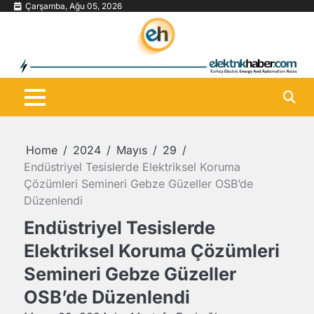
Skip
Çarşamba, Ağu 05, 2026
to
content
Home
2024
Mayıs
29
Endüstriyel Tesislerde Elektriksel Koruma
Çözümleri Semineri Gebze Güzeller OSB’de
Düzenlendi
Endüstriyel Tesislerde
Elektriksel Koruma Çözümleri
Semineri Gebze Güzeller
OSB’de Düzenlendi