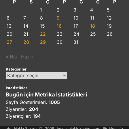
P
S
Ç
P
C
C
P
1
2
3
4
5
6
7
8
9
10
11
12
13
14
15
16
17
18
19
20
21
22
23
24
25
26
27
28
29
30
31
« Nis
Haz »
Kategoriler
Kategoriler
İstatistikler
Bugün için Metrika İstatistikleri
Sayfa Gösterimleri:
1005
Ziyaretler:
204
Ziyaretçiler:
194
Her Hakkı Saklıdır © [2008] [www.elektrikhaber.com] Bir Mustafa