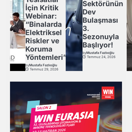
Sektörünün
İçin Kritik
Dev
Webinar:
Bulaşması
“Binalarda
3.
Elektriksel
Sezonuyla
Riskler ve
Başlıyor!
Koruma
by
Mustafa Fazlıoğlu
Yöntemleri”
Temmuz 24, 2026
by
Mustafa Fazlıoğlu
Temmuz 29, 2026