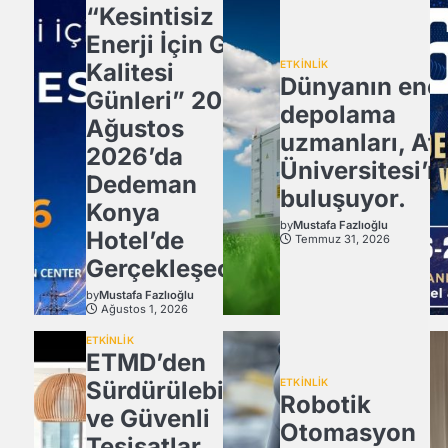
“Kesintisiz
Enerji İçin Güç
Kalitesi
ETKİNLİK
Dünyanın ener
Günleri” 20
depolama
Ağustos
uzmanları, Atl
2026’da
Üniversitesi’n
Dedeman
buluşuyor.
Konya
by
Mustafa Fazlıoğlu
Hotel’de
Temmuz 31, 2026
Gerçekleşecek
by
Mustafa Fazlıoğlu
Ağustos 1, 2026
ETKİNLİK
ETMD’den
Sürdürülebilir
ETKİNLİK
Robotik
ve Güvenli
Otomasyon
Tesisatlar