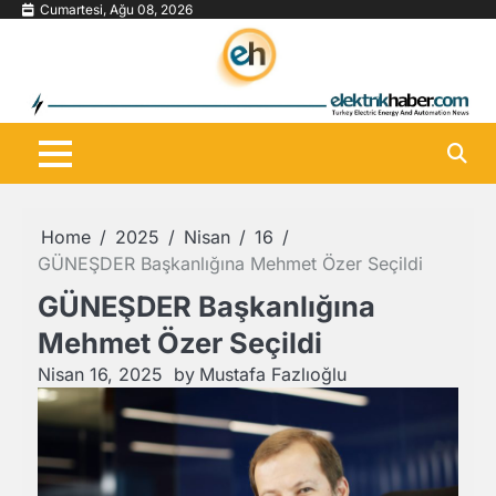
Skip
Cumartesi, Ağu 08, 2026
to
content
Home
2025
Nisan
16
GÜNEŞDER Başkanlığına Mehmet Özer Seçildi
GÜNEŞDER Başkanlığına
Mehmet Özer Seçildi
Nisan 16, 2025
by
Mustafa Fazlıoğlu