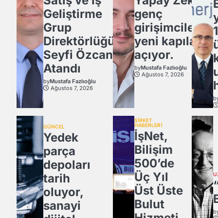
Satış ve İş
Yapay Zeka,
Geliştirme
genç
Grup
girişimcilere
Direktörlüğü’ne
yeni kapılar
Seyfi Özcan
açıyor.
Atandı
by
Mustafa Fazlıoğlu
Ağustos 7, 2026
by
Mustafa Fazlıoğlu
Ağustos 7, 2026
b
ŞİRKET
HABERLERİ
GÜNCEL
İşNet,
Yedek
Bilişim
parça
500’de
depoları
Üç Yıl
tarih
U
Üst Üste
oluyor,
Bulut
sanayi
b
Hizmeti