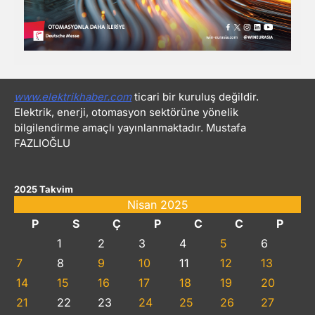
www.elektrikhaber.com
ticari bir kuruluş değildir.
Elektrik, enerji, otomasyon sektörüne yönelik
bilgilendirme amaçlı yayınlanmaktadır. Mustafa
FAZLIOĞLU
2025 Takvim
Nisan 2025
P
S
Ç
P
C
C
P
1
2
3
4
5
6
7
8
9
10
11
12
13
14
15
16
17
18
19
20
21
22
23
24
25
26
27