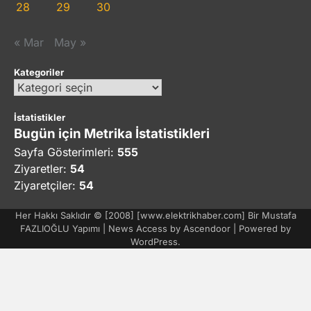
28
29
30
« Mar
May »
Kategoriler
Kategoriler
İstatistikler
Bugün için Metrika İstatistikleri
Sayfa Gösterimleri:
555
Ziyaretler:
54
Ziyaretçiler:
54
Her Hakkı Saklıdır © [2008] [www.elektrikhaber.com] Bir Mustafa
FAZLIOĞLU Yapımı | News Access by
Ascendoor
| Powered by
WordPress
.