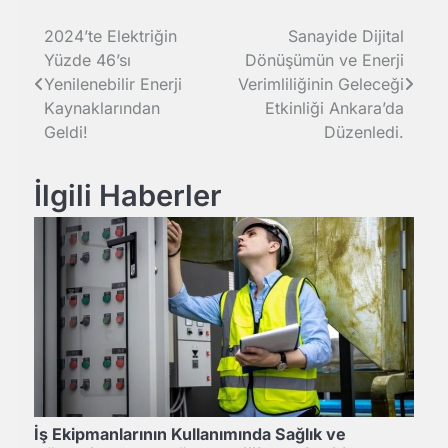
Yazı
2024’te Elektriğin
Sanayide Dijital
Yüzde 46’sı
Dönüşümün ve Enerji
gezinmesi
Yenilenebilir Enerji
Verimliliğinin Geleceği
Kaynaklarından
Etkinliği Ankara’da
Geldi!
Düzenledi.
İlgili Haberler
İş Ekipmanlarının Kullanımında Sağlık ve