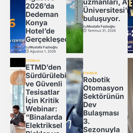
uzmanları, Atl
2026’da
Üniversitesi’n
Dedeman
buluşuyor.
Konya
by
Mustafa Fazlıoğlu
Hotel’de
Temmuz 31, 2026
Gerçekleşecek
by
Mustafa Fazlıoğlu
Ağustos 1, 2026
ETKİNLİK
ETMD’den
Sürdürülebilir
ETKİNLİK
Robotik
ve Güvenli
Otomasyon
Tesisatlar
Sektörünün
İçin Kritik
Dev
Webinar:
Bulaşması
“Binalarda
3.
Elektriksel
Sezonuyla